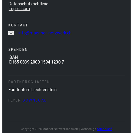
Datenschutzrichtlinie
Impressum
KONTAKT
info@maenner-netzwerk.ch
SPENDEN
IBAN
CH65 0839 2000 1594 1230 7
PARTNERSCHAFTEN
Fürstentum Liechtenstein
FLYER
DOWNLOAD
Copyright
2026
Männer Netzwerk Schweiz
| Webdesign
Armanisoft